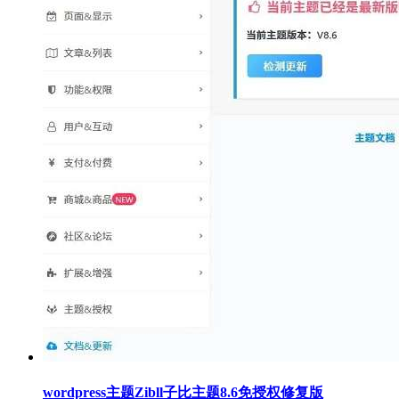
wordpress主题Zibll子比主题8.6免授权修复版