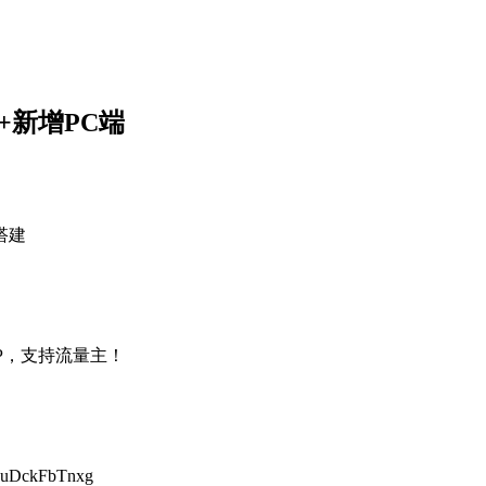
发+新增PC端
搭建
PP，支持流量主！
1uDckFbTnxg