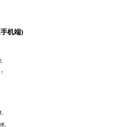
应手机端)
化
用！
述。
方便。