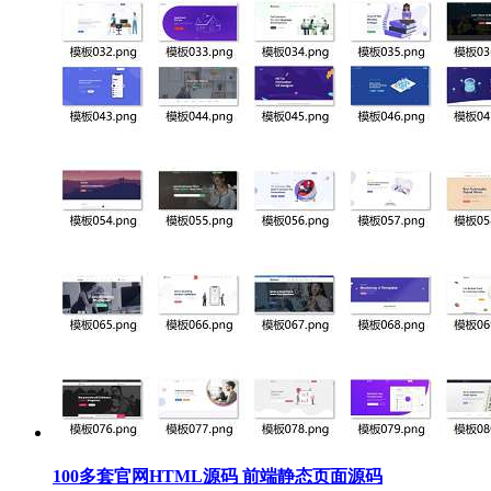
100多套官网HTML源码 前端静态页面源码