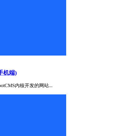
手机端)
tCMS内核开发的网站...