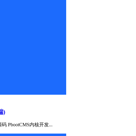
端)
bootCMS内核开发...