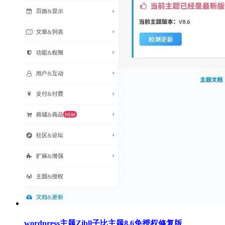
wordpress主题Zibll子比主题8.6免授权修复版