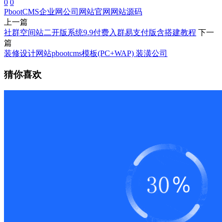
0
0
PbootCMS
企业网
公司网站
官网
网站源码
上一篇
社群空间站二开版系统9.9付费入群易支付版含搭建教程
下一
篇
装修设计网站pbootcms模板(PC+WAP) 装潢公司
猜你喜欢