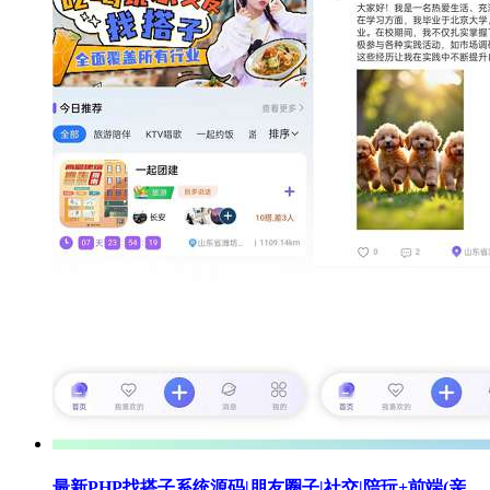
最新PHP找搭子系统源码|朋友圈子|社交|陪玩+前端(亲