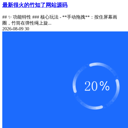
最新很火的竹知了网站源码
## ✨ 功能特性 ### 核心玩法 - **手动拖拽**：按住屏幕画
圈，竹筒在弹性绳上旋...
2026-08-09
30