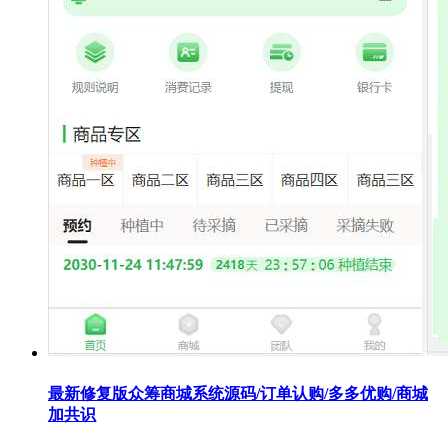
最新修复版众筹商城系统源码/订单认购/多多优购/商城
加共识