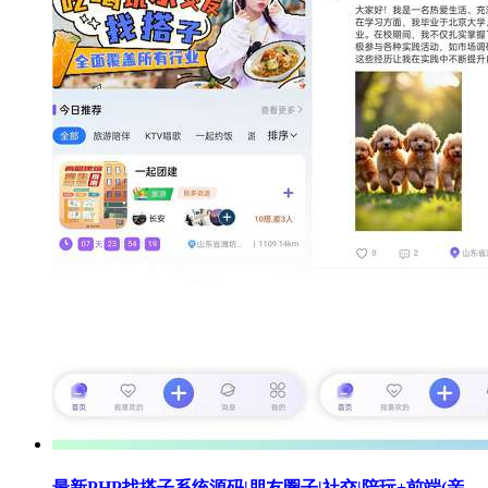
最新PHP找搭子系统源码|朋友圈子|社交|陪玩+前端(亲