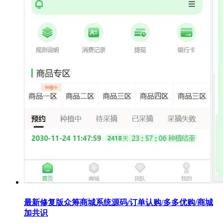
最新修复版众筹商城系统源码/订单认购/多多优购/商城
加共识