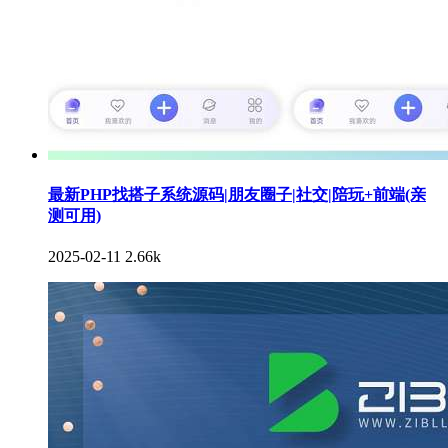
最新PHP找搭子系统源码|朋友圈子|社交|陪玩+前端(亲
测可用)
2025-02-11
2.66k