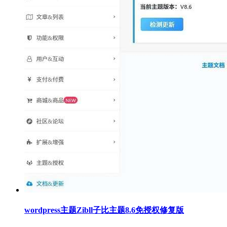
wordpress主题Zibll子比主题8.6免授权修复版