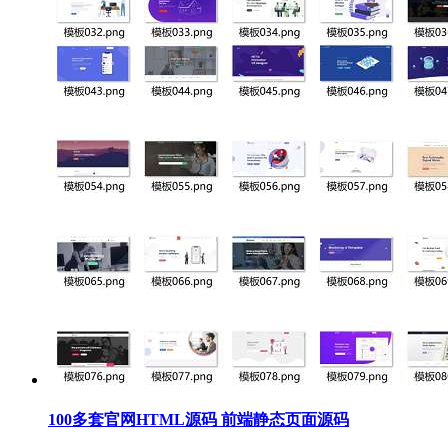
100多套官网HTML源码 前端静态页面源码