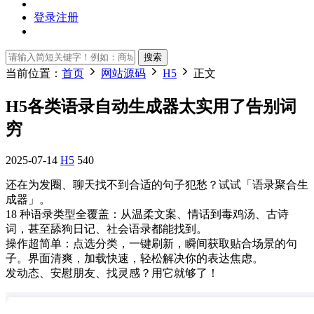
登录
注册
搜索
当前位置：
首页
网站源码
H5
正文
H5各类语录自动生成器太实用了告别词
穷
2025-07-14
H5
540
还在为发圈、聊天找不到合适的句子犯愁？试试「语录聚合生
成器」。
18 种语录类型全覆盖：从温柔文案、情话到毒鸡汤、古诗
词，甚至舔狗日记、社会语录都能找到。
操作超简单：点选分类，一键刷新，瞬间获取贴合场景的句
子。界面清爽，加载快速，轻松解决你的表达焦虑。
发动态、安慰朋友、找灵感？用它就够了！