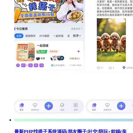
最新PHP找搭子系统源码|朋友圈子|社交|陪玩+前端(亲