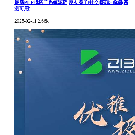
最新PHP找搭子系统源码|朋友圈子|社交|陪玩+前端(亲
测可用)
2025-02-11
2.66k