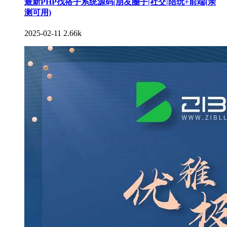
最新PHP找搭子系统源码|朋友圈子|社交|陪玩+前端(亲
测可用)
2025-02-11
2.66k