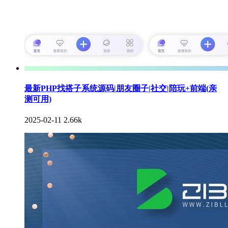
最新PHP找搭子系统源码|朋友圈子|社交|陪玩+前端(亲
测可用)
2025-02-11
2.66k