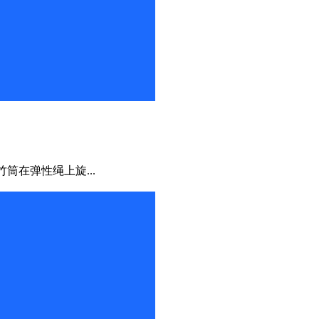
，竹筒在弹性绳上旋...