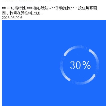
## ✨ 功能特性 ### 核心玩法 - **手动拖拽**：按住屏幕画
圈，竹筒在弹性绳上旋...
2026-08-09
6